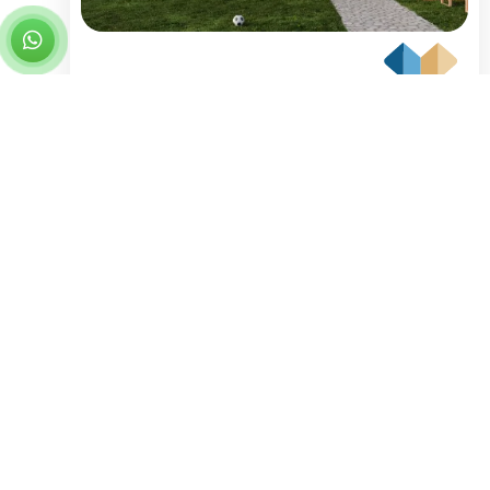
לב ההר במשכיות – שלב א
7
יחידות דיור
חד משפחתיים – בית גדול על מגרש ענק.
(שלב ב' - 22 יח"ד בתכנון)
באכלוס